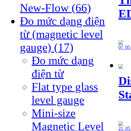
New-Flow
(66)
E
Đo mức dạng điện
từ (magnetic level
gauge)
(17)
Đo mức dạng
điện từ
Di
Flat type glass
St
level gauge
Mini-size
Magnetic Level