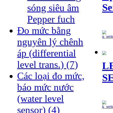
Se
sóng siêu âm
Pepper fuch
Đo mức bằng
nguyên lý chênh
áp (differential
level trans.)
(7)
L
Các loại đo mức,
S
báo mức nước
(water level
sensor)
(4)