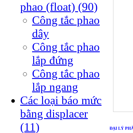
phao (float)
(90)
Công tắc phao
dây
Công tắc phao
lắp đứng
Công tắc phao
lắp ngang
Các loại báo mức
bằng displacer
(11)
ĐẠI LÝ PH