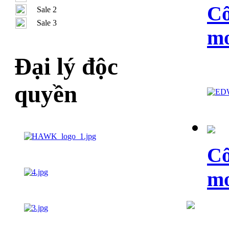
Cô
Sale 2
Sale 3
m
Đại lý độc
quyền
Cô
m