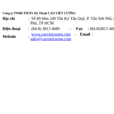
Công ty TNHH TM DV Kỹ Thuật CAO VIỆT CƯỜNG
Địa chỉ
:
Số 89 hẽm 249 Tân Kỳ Tân Quý, P. Tân Sơn Nhì,
Phú, TP HCM
Điện thoại
:
(84-8) 3813 4680 -
Fax
: (84-8)3813 46
www.caovietcuong.com
-
Email
:
Website
:
sales@caovietcuong.com