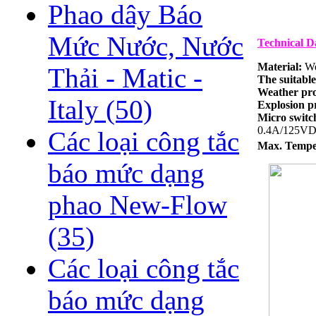
Phao dây Báo
Mức Nước, Nước
Technical D
Material:
We
Thải - Matic -
The suitable
Weather pro
Italy
(50)
Explosion p
Micro swit
0.4A/125VD
Các loại công tắc
Max. Tempe
báo mức dạng
phao New-Flow
(35)
Các loại công tắc
báo mức dạng