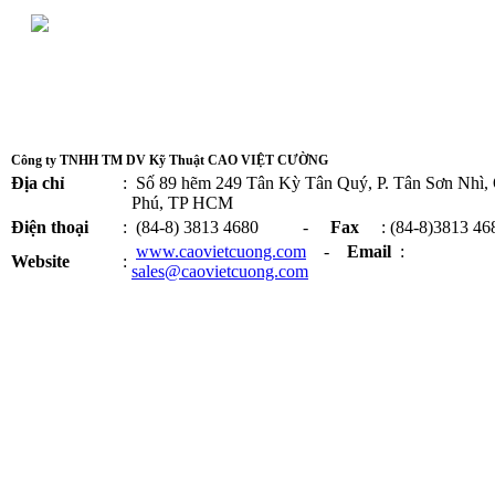
Công ty TNHH TM DV Kỹ Thuật CAO VIỆT CƯỜNG
Địa chỉ
:
Số 89 hẽm 249 Tân Kỳ Tân Quý, P. Tân Sơn Nhì,
Phú, TP HCM
Điện thoại
:
(84-8) 3813 4680 -
Fax
: (84-8)3813 46
www.caovietcuong.com
-
Email
:
Website
:
sales@caovietcuong.com