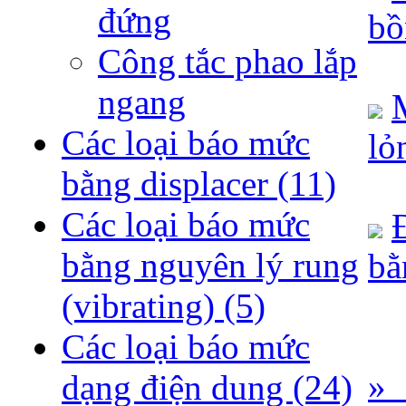
đứng
bồ
Công tắc phao lắp
ngang
Các loại báo mức
lỏ
bằng displacer
(11)
Các loại báo mức
bằng nguyên lý rung
bằ
(vibrating)
(5)
Các loại báo mức
» 
dạng điện dung
(24)