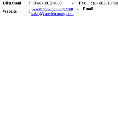
Điện thoại
:
(84-8) 3813 4680 -
Fax
: (84-8)3813 46
www.caovietcuong.com
-
Email
:
Website
:
sales@caovietcuong.com