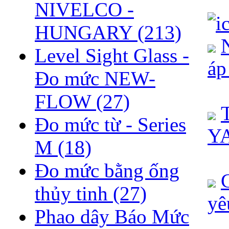
NIVELCO -
HUNGARY
(213)
N
Level Sight Glass -
á
Đo mức NEW-
FLOW
(27)
T
Đo mức từ - Series
Y
M
(18)
Đo mức bằng ống
thủy tinh
(27)
yê
Phao dây Báo Mức