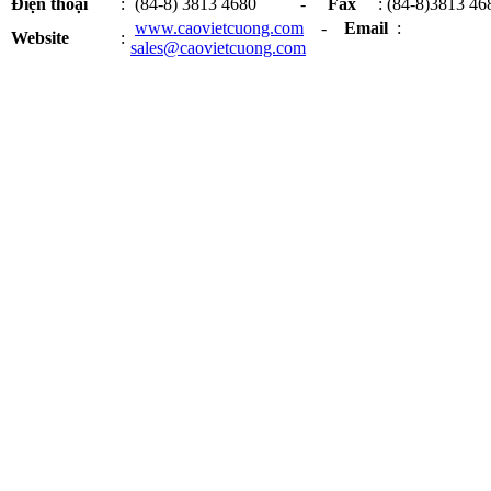
Điện thoại
:
(84-8) 3813 4680 -
Fax
: (84-8)3813 46
www.caovietcuong.com
-
Email
:
Website
:
sales@caovietcuong.com