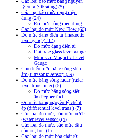
Các loại báo mức bằng nguyên
lý rung (vibrating)
(5)
Các loại báo mức dạng điện
dung
(24)
Đo mức bằng điện dung
Các loại đo mức New-Flow
(66)
Đo mức dạng điện từ (magnetic
level gauge)
(17)
Đo mức dạng điện từ
Flat type glass level gauge
Mini-size Magnetic Level
Gauge
Cảm biến mức bằng sóng siêu
âm (ultrasonic sensor)
(39)
Đo mức bằng sóng radar (radar
level transmitter)
(6)
Đo mức bằng sóng siêu
âm Pepper fuch
Đo mức bằng nguyên lý chênh
áp (differential level trans.)
(7)
Các loại đo mức, báo mức nước
(water level sensor)
(4)
Các loại đo mức, báo mức dầu
dầu oil, fuel
(1)
Các loại đo mức hóa chất
(0)