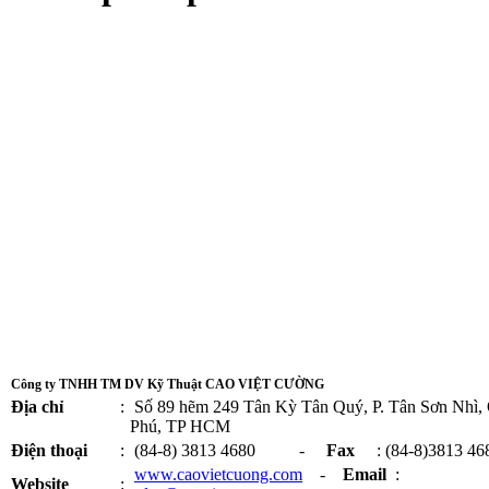
Công ty TNHH TM DV Kỹ Thuật CAO VIỆT CƯỜNG
Địa chỉ
:
Số 89 hẽm 249 Tân Kỳ Tân Quý, P. Tân Sơn Nhì,
Phú, TP HCM
Điện thoại
:
(84-8) 3813 4680 -
Fax
: (84-8)3813 46
www.caovietcuong.com
-
Email
:
Website
: