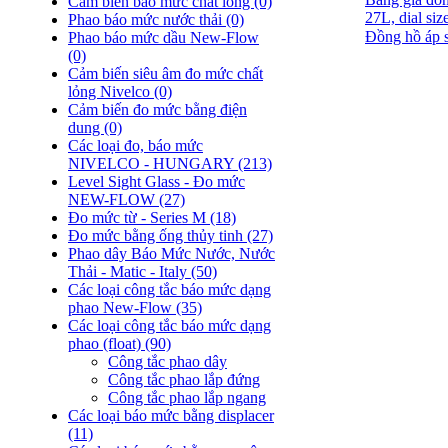
Cảm biến báo mức chất lỏng
(0)
27L, dial si
Phao báo mức nước thải
(0)
Đồng hồ áp s
Phao báo mức dầu New-Flow
(0)
Cảm biến siêu âm đo mức chất
lỏng Nivelco
(0)
Cảm biến đo mức bằng điện
dung
(0)
Các loại đo, báo mức
NIVELCO - HUNGARY
(213)
Level Sight Glass - Đo mức
NEW-FLOW
(27)
Đo mức từ - Series M
(18)
Đo mức bằng ống thủy tinh
(27)
Phao dây Báo Mức Nước, Nước
Thải - Matic - Italy
(50)
Các loại công tắc báo mức dạng
phao New-Flow
(35)
Các loại công tắc báo mức dạng
phao (float)
(90)
Công tắc phao dây
Công tắc phao lắp đứng
Công tắc phao lắp ngang
Các loại báo mức bằng displacer
(11)