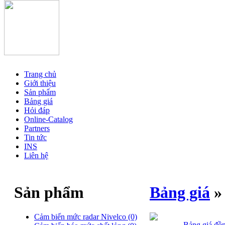
Trang chủ
Giới thiệu
Sản phẩm
Bảng giá
Hỏi đáp
Online-Catalog
Partners
Tin tức
INS
Liên hệ
Sản phẩm
Bảng giá
»
Cảm biến mức radar Nivelco
(0)
Bảng giá đ