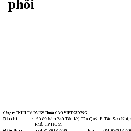
phối
Công ty TNHH TM DV Kỹ Thuật CAO VIỆT CƯỜNG
Địa chỉ
:
Số 89 hẽm 249 Tân Kỳ Tân Quý, P. Tân Sơn Nhì,
Phú, TP HCM
Điện thoại
:
(84-8) 3813 4680 -
Fax
: (84-8)3813 46