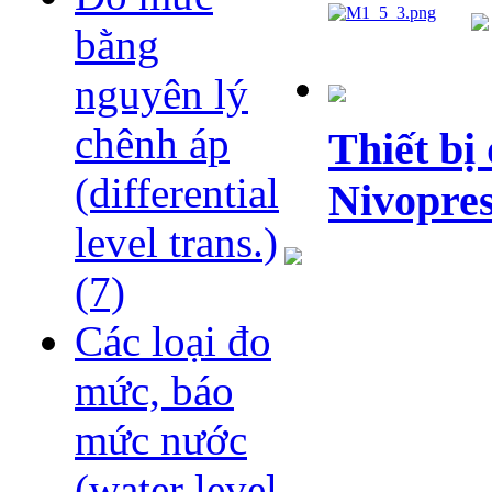
bằng
nguyên lý
chênh áp
Thiết bị
(differential
Nivopres
level trans.)
(7)
Các loại đo
mức, báo
mức nước
(water level