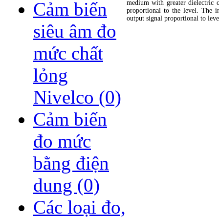
Cảm biến
medium with greater dielectric co
proportional to the level. The i
output signal proportional to leve
siêu âm đo
mức chất
lỏng
Nivelco
(0)
Cảm biến
đo mức
bằng điện
dung
(0)
Các loại đo,