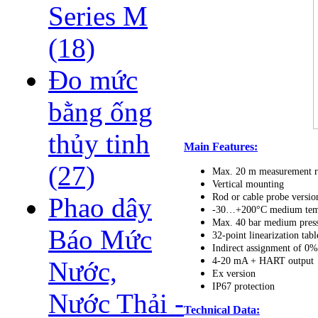
Series M
(18)
Đo mức
bằng ống
thủy tinh
Main Features:
(27)
Max. 20 m measurement 
Vertical mounting
Rod or cable probe versio
Phao dây
-30…+200°C medium tem
Max. 40 bar medium pres
Báo Mức
32-point linearization tabl
Indirect assignment of 0
4-20 mA + HART output
Nước,
Ex version
IP67 protection
Nước Thải -
Technical Data: