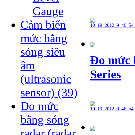
Gauge
Cảm biến
mức bằng
sóng siêu
Đo mức 
âm
Series
(ultrasonic
sensor)
(39)
Đo mức
bằng sóng
radar (radar