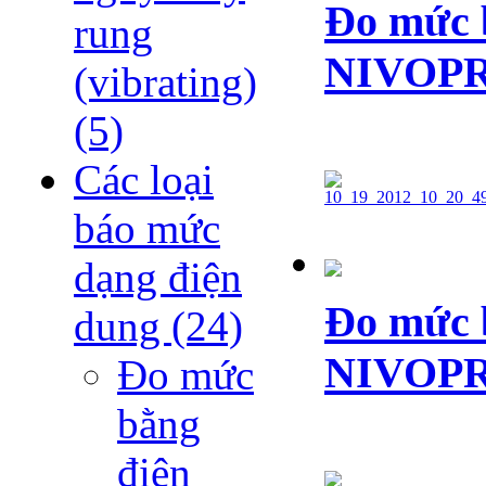
Đo mức b
rung
NIVOPRE
(vibrating)
(5)
Các loại
báo mức
dạng điện
Đo mức b
dung
(24)
NIVOPRE
Đo mức
bằng
điện