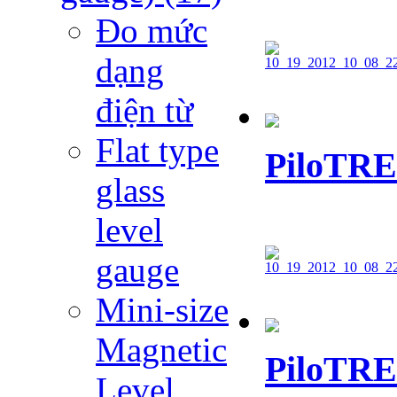
Đo mức
dạng
điện từ
Flat type
PiloTRE
glass
level
gauge
Mini-size
Magnetic
PiloTRE
Level