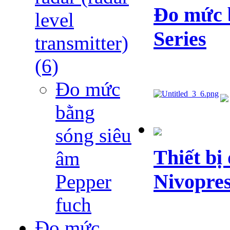
Đo mức 
level
Series
transmitter)
(6)
Đo mức
bằng
sóng siêu
Thiết bị
âm
Nivopres
Pepper
fuch
Đo mức