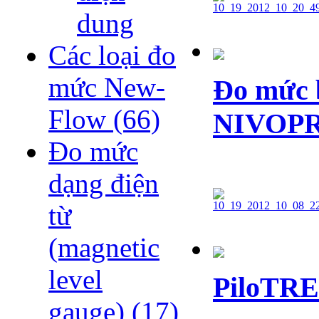
dung
Các loại đo
mức New-
Đo mức b
Flow
(66)
NIVOPRE
Đo mức
dạng điện
từ
(magnetic
level
PiloTRE
gauge)
(17)