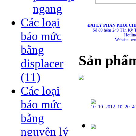
ngang
Các loại
ĐẠI LÝ PHÂN PHỐI CH
Số 89 hẻm 249 Tân Kỳ 
báo mức
Hotlin
Website: w
bằng
Sản phẩ
displacer
(11)
Các loại
báo mức
bằng
nguyên lý