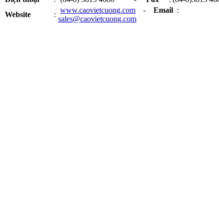
www.caovietcuong.com
-
Email
:
Website
:
sales@caovietcuong.com