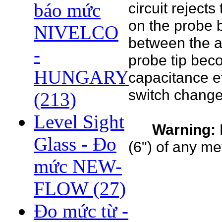
circuit rejects
báo mức
on the probe b
NIVELCO
between the a
-
probe tip bec
HUNGARY
capacitance ef
switch change
(213)
Level Sight
Warning:
Glass - Đo
(6") of any me
mức NEW-
FLOW
(27)
Đo mức từ -