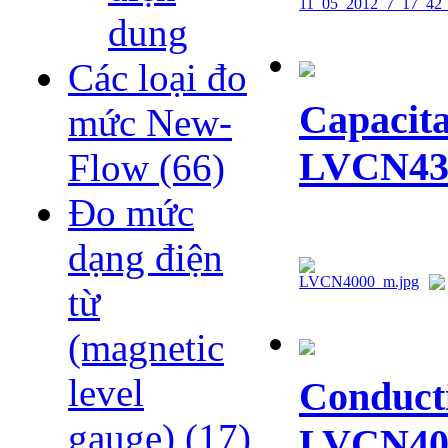
dung
Các loại đo
Capacita
mức New-
LVCN430
Flow
(66)
Đo mức
dạng điện
từ
(magnetic
level
Conducti
gauge)
(17)
LVCN400