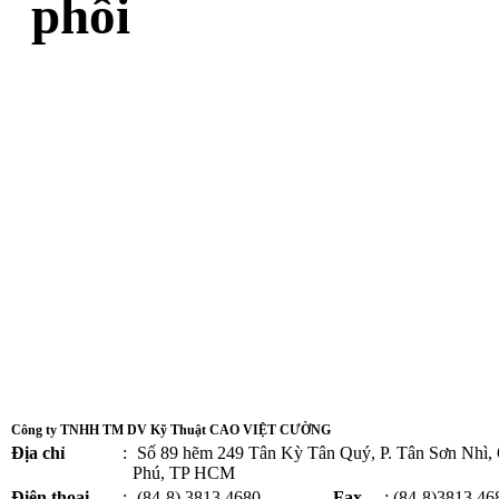
phối
Công ty TNHH TM DV Kỹ Thuật CAO VIỆT CƯỜNG
Địa chỉ
:
Số 89 hẽm 249 Tân Kỳ Tân Quý, P. Tân Sơn Nhì,
Phú, TP HCM
Điện thoại
:
(84-8) 3813 4680 -
Fax
: (84-8)3813 46