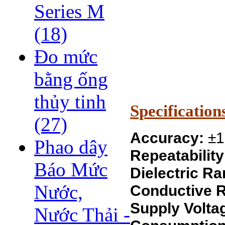
Series M
(18)
Đo mức
bằng ống
thủy tinh
Specification
(27)
Accuracy:
±1
Phao dây
Repeatability
Báo Mức
Dielectric Ra
Nước,
Conductive 
Supply Volta
Nước Thải -