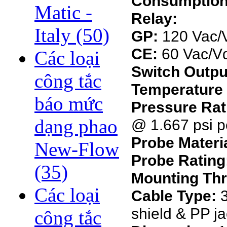
Consumption
Matic -
Relay:
Italy
(50)
GP:
120 Vac/
CE:
60 Vac/V
Các loại
Switch Outpu
công tắc
Temperature 
báo mức
Pressure Rat
dạng phao
@ 1.667 psi p
Probe Materia
New-Flow
Probe Rating
(35)
Mounting Th
Các loại
Cable Type:
3
shield & PP ja
công tắc