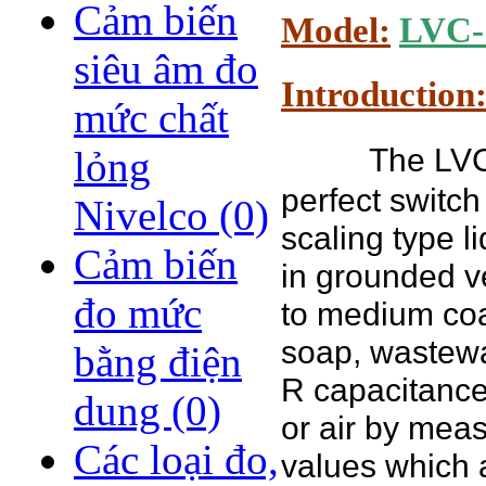
Cảm biến
Model:
LVC-
siêu âm đo
Introduction
mức chất
The LVC
lỏng
perfect switch
Nivelco
(0)
scaling type l
Cảm biến
in grounded v
đo mức
to medium coat
soap, wastewa
bằng điện
R capacitance 
dung
(0)
or air by meas
Các loại đo,
values which a