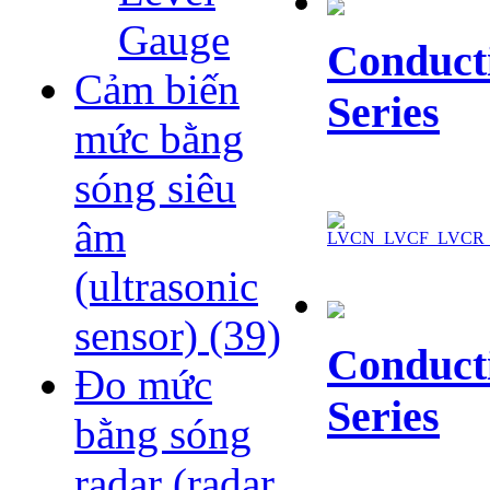
Gauge
Conducti
Cảm biến
Series
mức bằng
sóng siêu
âm
(ultrasonic
sensor)
(39)
Conducti
Đo mức
Series
bằng sóng
radar (radar