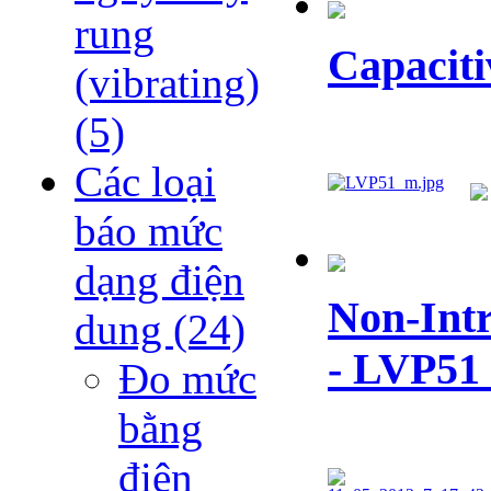
rung
Capaciti
(vibrating)
(5)
Các loại
báo mức
dạng điện
Non-Intr
dung
(24)
- LVP51 
Đo mức
bằng
điện