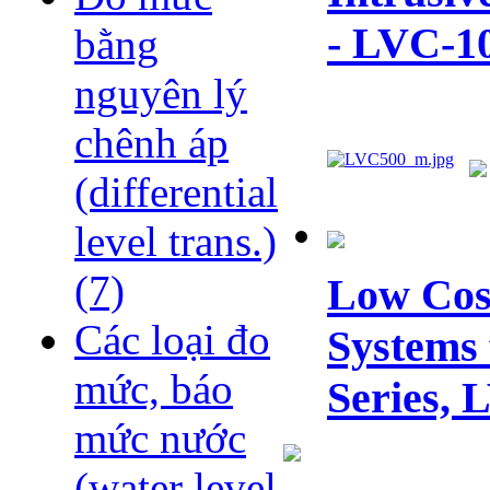
- LVC-10
bằng
nguyên lý
chênh áp
(differential
level trans.)
(7)
Low Cost
Các loại đo
Systems 
mức, báo
Series, 
mức nước
(water level