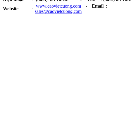
www.caovietcuong.com
-
Email
:
Website
:
sales@caovietcuong.com