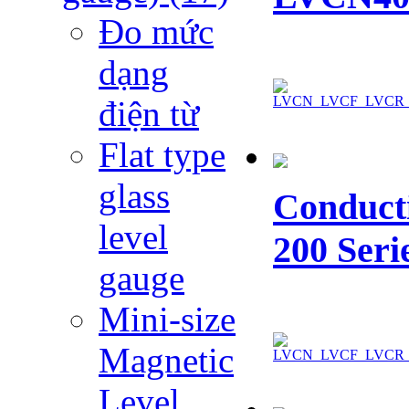
Đo mức
dạng
điện từ
Flat type
glass
Conducti
level
200 Seri
gauge
Mini-size
Magnetic
Level