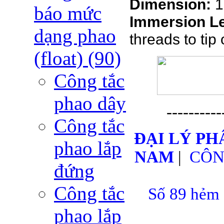
Dimension:
1
báo mức
Immersion L
dạng phao
threads to tip
(float)
(90)
Công tắc
phao dây
----------
Công tắc
ĐẠI LÝ PH
phao lắp
NAM
|
CÔN
đứng
Công tắc
Số 89 hẻm 
phao lắp