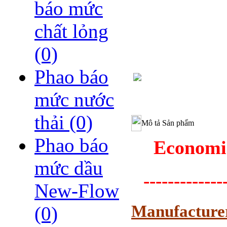
báo mức
chất lỏng
(0)
Phao báo
mức nước
thải
(0)
Mô tả Sản phẩm
Phao báo
Economic
mức dầu
-------------
New-Flow
Manufacture
(0)