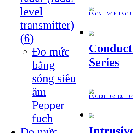
level
transmitter)
(6)
Conducti
Đo mức
Series
bằng
sóng siêu
âm
Pepper
fuch
Intrusiv
Đo mức