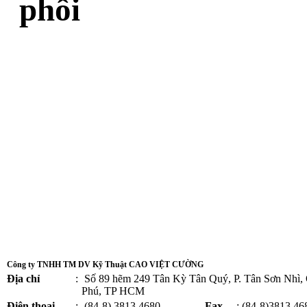
phối
Công ty TNHH TM DV Kỹ Thuật CAO VIỆT CƯỜNG
Địa chỉ
:
Số 89 hẽm 249 Tân Kỳ Tân Quý, P. Tân Sơn Nhì,
Phú, TP HCM
Điện thoại
:
(84-8) 3813 4680 -
Fax
: (84-8)3813 46