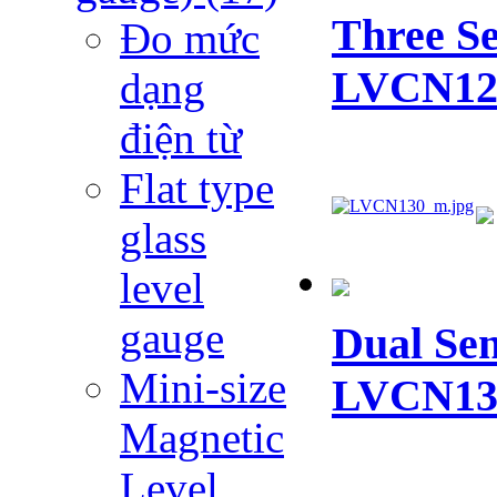
Three Se
Đo mức
LVCN12
dạng
điện từ
Flat type
glass
level
gauge
Dual Sen
Mini-size
LVCN13
Magnetic
Level