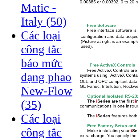
0.00385 or 0.00392, 0 to 20 m
Matic -
Italy
(50)
Free Software
Free interface software is p
Các loại
configuration and data acqui
(Picture at right is an exampl
công tắc
used).
báo mức
Free ActiveX Controls
Free ActiveX Controls are p
dạng phao
systems using "ActiveX Contai
OLE and OPC compliant data a
GE Fanuc, Intellution, Rockw
New-Flow
Optional Isolated RS-2
(35)
The
i
Series
are the first
i
communications in one instru
Các loại
The
i
Series
features both
Free Factory Setup and
công tắc
Make installating your
i
Se
extra charge. You specify the i