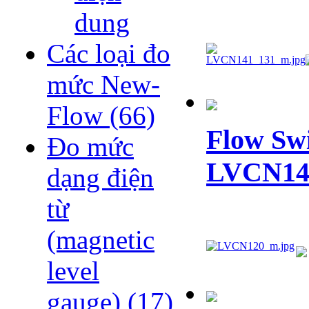
dung
Các loại đo
mức New-
Flow
(66)
Flow Swi
Đo mức
LVCN14
dạng điện
từ
(magnetic
level
gauge)
(17)