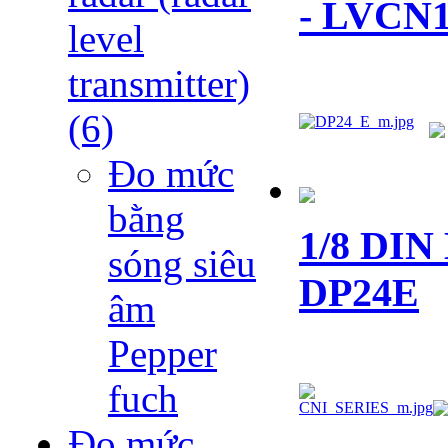
- LVCN
level
transmitter)
(6)
Đo mức
bằng
1/8 DIN 
sóng siêu
DP24E
âm
Pepper
fuch
Đo mức