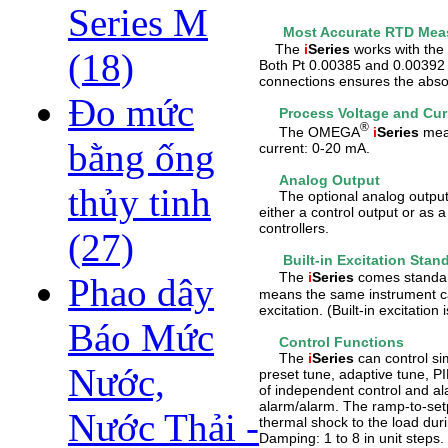
Series M
Most Accurate
RTD
Mea
The
i
Series
works with the
(18)
Both Pt 0.00385 and 0.00392 
connections ensures the abso
Đo mức
Process Voltage and Cur
®
The OMEGA
i
Series
meas
bằng ống
current: 0-20 mA.
Analog Output
thủy tinh
The optional analog output c
either a control output or as
controllers.
(27)
Built-in Excitation Stan
The
i
Series
comes standar
Phao dây
means the same instrument ca
excitation. (Built-in excitati
Báo Mức
Control Functions
The
i
Series
can control si
Nước,
preset tune, adaptive tune, PI
of independent control and ala
alarm/alarm. The ramp-to-setpo
Nước Thải -
thermal shock to the load du
Damping: 1 to 8 in unit steps