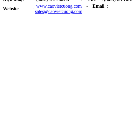
www.caovietcuong.com
-
Email
:
Website
:
sales@caovietcuong.com