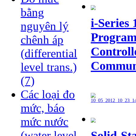
bằng
i-Series 
nguyên lý
Program
chênh áp
Controll
(differential
Communi
level trans.)
(7)
Các loại đo
mức, báo
mức nước
Solid-Sta
(water level