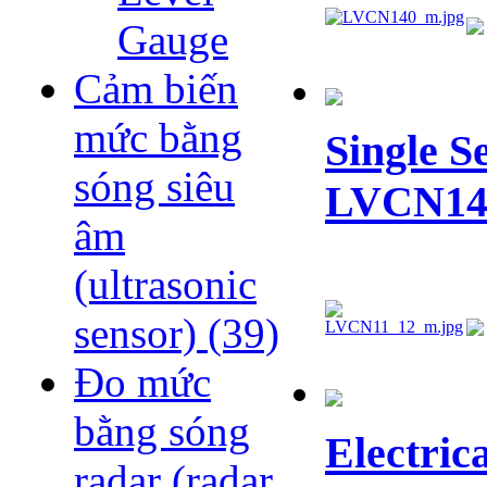
Gauge
Cảm biến
mức bằng
Single S
sóng siêu
LVCN14
âm
(ultrasonic
sensor)
(39)
Đo mức
bằng sóng
Electric
radar (radar