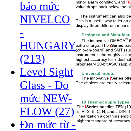
minor alarm condition, and
R
báo mức
value drops back below the ala
NIVELCO
The instrument can also be 
This is a useful way to let an 
display three different meas
-
Designed and Manufactu
®
The innovative OMEGA
i
HUNGARY
extra charge. The
i
Series
pack
(chip-on-board) and SMT (su
instrument is thoroughly cali
(213)
highest accuracy for industria
proprietary 20-
bit
ASIC (applica
Level Sight
Universal Inputs
The innovative
i
Series
offe
Glass - Đo
The choices are easily select
mức NEW-
10 Thermocouple Types
The
i
Series
handles TEN (10)
FLOW
(27)
E, R, S, B, C, N, and J DIN.
linearization algorithms empl
Đo mức từ -
highest standard of accuracy.