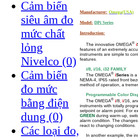
Cảm biến
Manufacturer:
Omega(USA)
siêu âm đo
Model:
DPi Series
mức chất
Introduction:
®
lỏng
The innovative OMEGA
i
features of an extremely accur
instruments are simple to con
Nivelco
(0)
features.
i/8, i/16, i32 FAMILY
Cảm biến
®
The OMEGA
i
Series
is a
NEMA-4
, IP65 rated front be
method of operation, a tremen
đo mức
Programmable Color Dis
bằng điện
®
The OMEGA
i
/8,
i
/16, a
instruments with totally prog
setpoint or alarm point. For 
dung
(0)
GREEN
during warm-up, swit
alarm condition. The changes 
react to changing conditions.
Các loại đo,
In another example, the in