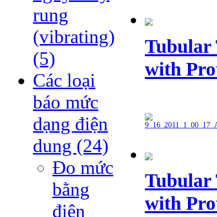
rung
(vibrating)
Tubular 
(5)
with Pro
Các loại
báo mức
dạng điện
dung
(24)
Đo mức
Tubular 
bằng
with Pro
điện