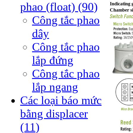
phao (float)
(90)
Indicating 
Chamber si
Công tắc phao
dây
Công tắc phao
lắp đứng
Công tắc phao
lắp ngang
Các loại báo mức
bằng displacer
(11)