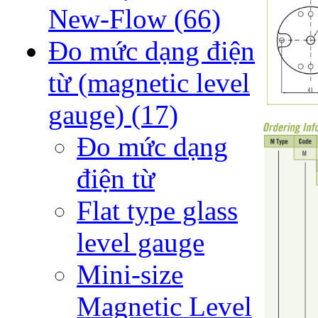
New-Flow
(66)
Đo mức dạng điện
từ (magnetic level
gauge)
(17)
Đo mức dạng
điện từ
Flat type glass
level gauge
Mini-size
Magnetic Level