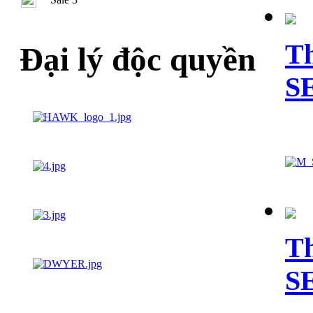
Th
Đại lý độc quyền
S
Th
S