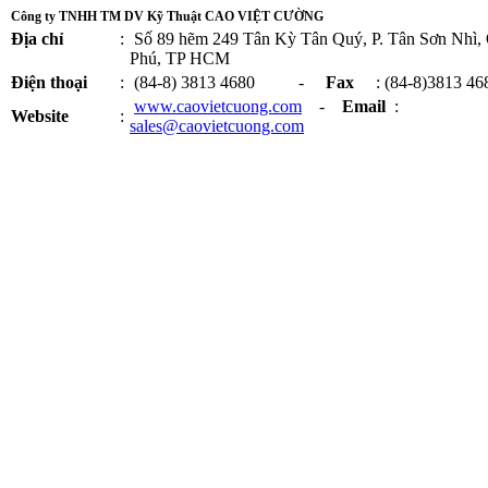
Công ty TNHH TM DV Kỹ Thuật CAO VIỆT CƯỜNG
Địa chỉ
:
Số 89 hẽm 249 Tân Kỳ Tân Quý, P. Tân Sơn Nhì,
Phú, TP HCM
Điện thoại
:
(84-8) 3813 4680 -
Fax
: (84-8)3813 46
www.caovietcuong.com
-
Email
:
Website
:
sales@caovietcuong.com