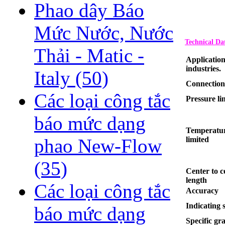
Phao dây Báo
Mức Nước, Nước
Technical Da
Thải - Matic -
Application
industries.
Italy
(50)
Connection
Các loại công tắc
Pressure li
báo mức dạng
Temperatu
limited
phao New-Flow
(35)
Center to c
length
Các loại công tắc
Accuracy
Indicating s
báo mức dạng
Specific gra