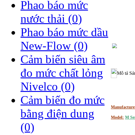
Phao báo mức
nước thải
(0)
Phao báo mức dầu
New-Flow
(0)
Cảm biến siêu âm
đo mức chất lỏng
Mô tả Sả
Nivelco
(0)
Cảm biến đo mức
Manufacture
bằng điện dung
Model:
M Ser
(0)