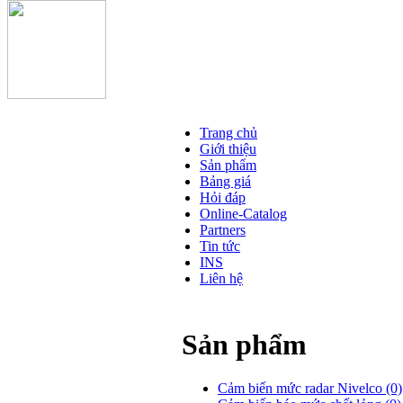
Trang chủ
Giới thiệu
Sản phẩm
Bảng giá
Hỏi đáp
Online-Catalog
Partners
Tin tức
INS
Liên hệ
Sản phẩm
Cảm biến mức radar Nivelco
(0)