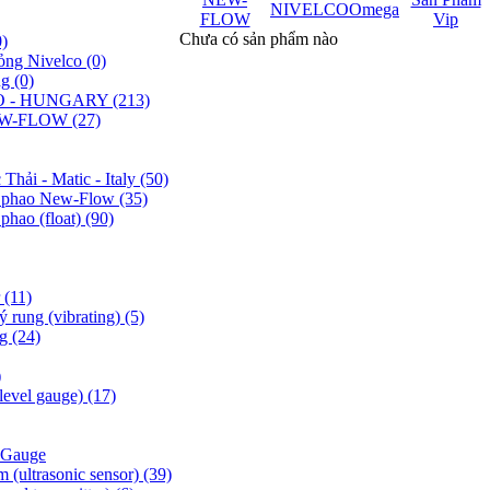
NIVELCO
Omega
FLOW
Vip
Chưa có sản phẩm nào
0)
lỏng Nivelco
(0)
ng
(0)
LCO - HUNGARY
(213)
 NEW-FLOW
(27)
hải - Matic - Italy
(50)
ng phao New-Flow
(35)
phao (float)
(90)
r
(11)
ý rung (vibrating)
(5)
ng
(24)
)
level gauge)
(17)
l Gauge
 (ultrasonic sensor)
(39)