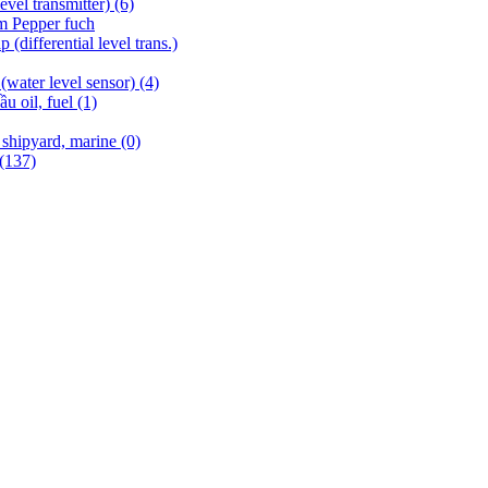
evel transmitter)
(6)
m Pepper fuch
differential level trans.)
(water level sensor)
(4)
u oil, fuel
(1)
 shipyard, marine
(0)
(137)