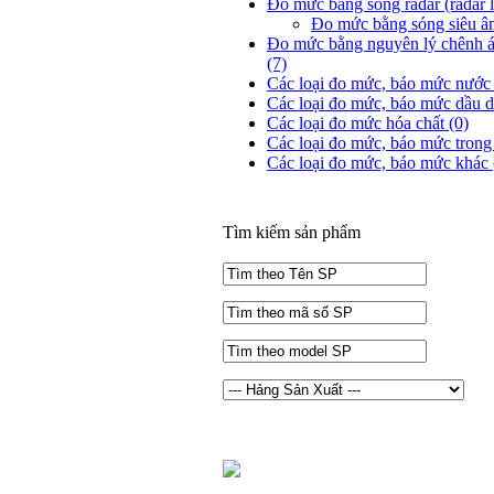
Đo mức bằng sóng radar (radar l
Đo mức bằng sóng siêu â
Đo mức bằng nguyên lý chênh áp (
(7)
Các loại đo mức, báo mức nước 
Các loại đo mức, báo mức dầu dầ
Các loại đo mức hóa chất
(0)
Các loại đo mức, báo mức trong
Các loại đo mức, báo mức khác
Tìm kiếm sản phẩm