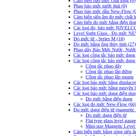
Cảm biến báo mức chất lỏng
(0)
Phao báo mức nước thải
(0)
Phao báo mức dầu New-Flow
(
Cảm biến siêu âm đo mức chất 
Cảm biến đo mức bằng điện du
Các loại đo, báo mức NIVE
Level Sight Glass - Đo mức
Đo mức từ - Series M
(18)
Đo mức bằng ống thủy tinh
(27)
Phao dây Báo Mức Nước, Nước T
Các loại công tắc báo mức dạ
Các loại công tắc báo mức dạng 
Công tắc phao dây
Công tắc phao lắp đứng
Công tắc phao lắp ngang
Các loại báo mức bằng displace
Các loại báo mức bằng nguyên l
Các loại báo mức dạng điện du
Đo mức bằng điện dung
Các loại đo mức New-Flow
(66
Đo mức dạng điện từ (magnetic 
Đo mức dạng điện từ
Flat type glass level gauge
Mini-size Magnetic Leve
Cảm biến mức bằng sóng siêu âm