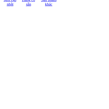
nhật
sẵn
khác