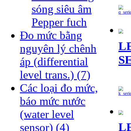
sóng siêu âm
Pepper fuch
Đo mức bằng
L
nguyên lý chênh
S
áp (differential
level trans.)
(7)
Các loại đo mức,
báo mức nước
(water level
L
sensor)
(4)