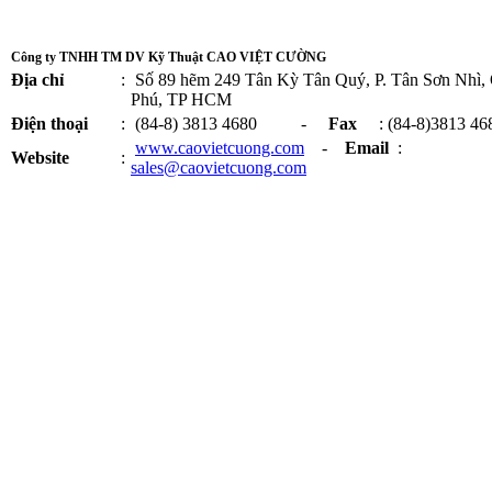
Công ty TNHH TM DV Kỹ Thuật CAO VIỆT CƯỜNG
Địa chỉ
:
Số 89 hẽm 249 Tân Kỳ Tân Quý, P. Tân Sơn Nhì,
Phú, TP HCM
Điện thoại
:
(84-8) 3813 4680 -
Fax
: (84-8)3813 46
www.caovietcuong.com
-
Email
:
Website
:
sales@caovietcuong.com