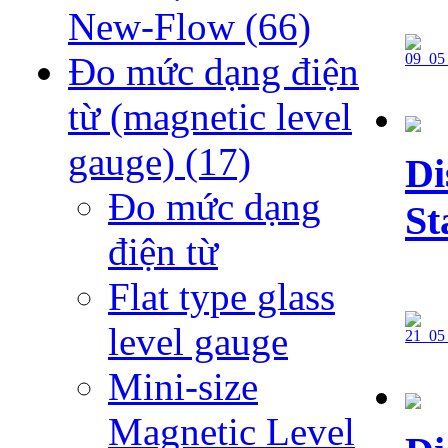
New-Flow
(66)
Đo mức dạng điện
từ (magnetic level
gauge)
(17)
Di
Đo mức dạng
St
điện từ
Flat type glass
level gauge
Mini-size
Magnetic Level