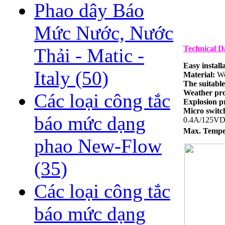
Phao dây Báo
Mức Nước, Nước
Technical D
Thải - Matic -
Easy install
Italy
(50)
Material:
We
The suitable
Weather pro
Các loại công tắc
Explosion p
Micro swit
báo mức dạng
0.4A/125VD
Max. Tempe
phao New-Flow
(35)
Các loại công tắc
báo mức dạng