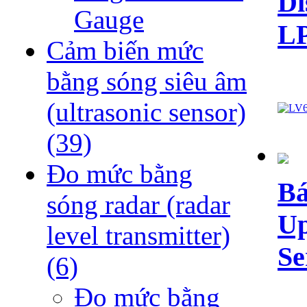
Di
Gauge
L
Cảm biến mức
bằng sóng siêu âm
(ultrasonic sensor)
(39)
Đo mức bằng
Bá
sóng radar (radar
Up
level transmitter)
Se
(6)
Đo mức bằng