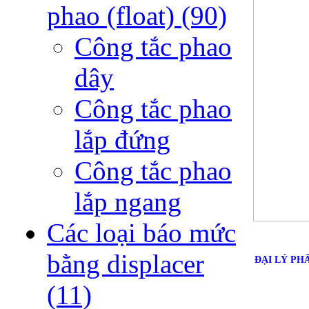
phao (float)
(90)
Công tắc phao
dây
Công tắc phao
lắp đứng
Công tắc phao
lắp ngang
Các loại báo mức
bằng displacer
ĐẠI LÝ PH
(11)