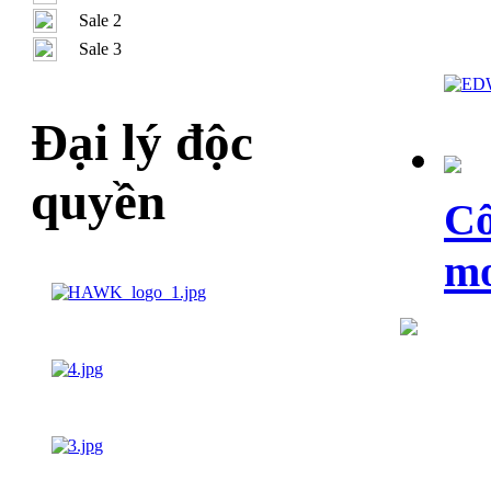
Sale 2
Sale 3
Đại lý độc
quyền
Cô
m