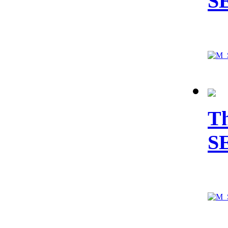
S
Th
S