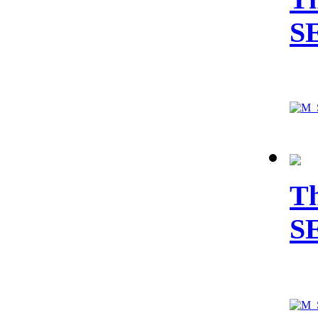
S
Th
S