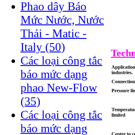
Phao dây Báo
Mức Nước, Nước
Thải - Matic -
Italy
(50)
Techn
Các loại công tắc
Application
báo mức dạng
industries.
Connection
phao New-Flow
Pressure li
(35)
Temperatu
Các loại công tắc
limited
báo mức dạng
Center to c