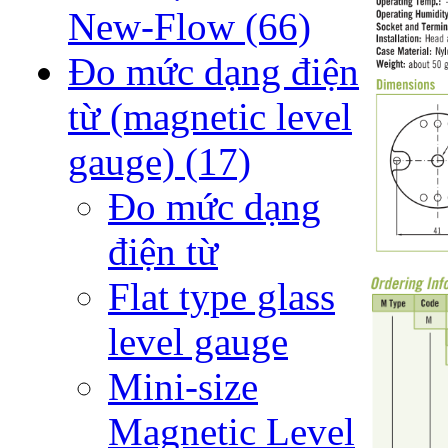
New-Flow
(66)
Đo mức dạng điện
từ (magnetic level
gauge)
(17)
Đo mức dạng
điện từ
Flat type glass
level gauge
Mini-size
Magnetic Level