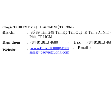
Công ty TNHH TM DV Kỹ Thuật CAO VIỆT CƯỜNG
Địa chỉ
:
Số 89 hẽm 249 Tân Kỳ Tân Quý, P. Tân Sơn Nhì,
Phú, TP HCM
Điện thoại
:
(84-8) 3813 4680 -
Fax
: (84-8)3813 46
www.caovietcuong.com
-
Email
:
Website
:
sales@caovietcuong.com