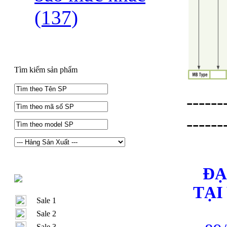
(137)
Tìm kiếm sản phẩm
------
------
ĐA
TẠ
Sale 1
Sale 2
Sale 3