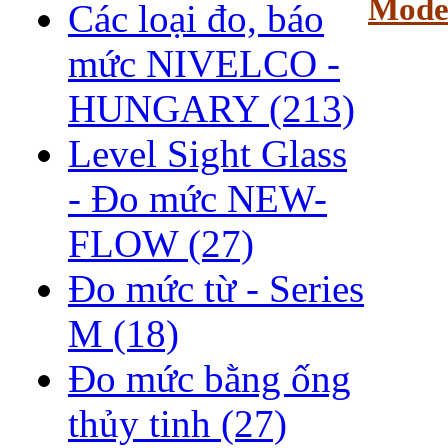
Mode
Các loại đo, báo
mức NIVELCO -
HUNGARY
(213)
Level Sight Glass
- Đo mức NEW-
FLOW
(27)
Đo mức từ - Series
M
(18)
Đo mức bằng ống
thủy tinh
(27)