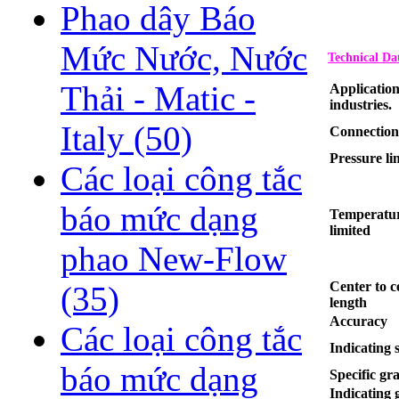
Phao dây Báo
Mức Nước, Nước
Technical Da
Thải - Matic -
Application
industries.
Italy
(50)
Connection
Pressure li
Các loại công tắc
báo mức dạng
Temperatu
limited
phao New-Flow
Center to c
(35)
length
Accuracy
Các loại công tắc
Indicating s
báo mức dạng
Specific gra
Indicating 