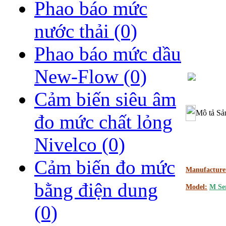
Phao báo mức
nước thải
(0)
Phao báo mức dầu
New-Flow
(0)
Cảm biến siêu âm
Mô tả Sả
đo mức chất lỏng
Nivelco
(0)
Cảm biến đo mức
Manufacture
bằng điện dung
Model:
M Ser
(0)