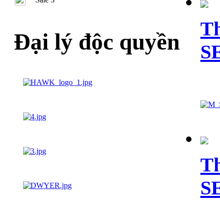
Th
Đại lý độc quyền
S
Th
S