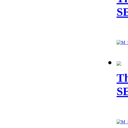
S
Th
S