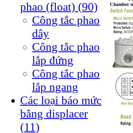
phao (float)
(90)
Chamber si
Công tắc phao
dây
Công tắc phao
lắp đứng
Công tắc phao
lắp ngang
Các loại báo mức
bằng displacer
(11)