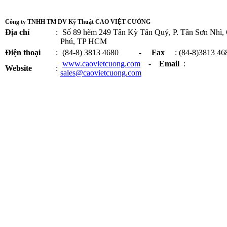
Công ty TNHH TM DV Kỹ Thuật CAO VIỆT CƯỜNG
Địa chỉ
:
Số 89 hẽm 249 Tân Kỳ Tân Quý, P. Tân Sơn Nhì,
Phú, TP HCM
Điện thoại
:
(84-8) 3813 4680 -
Fax
: (84-8)3813 46
www.caovietcuong.com
-
Email
:
Website
:
sales@caovietcuong.com