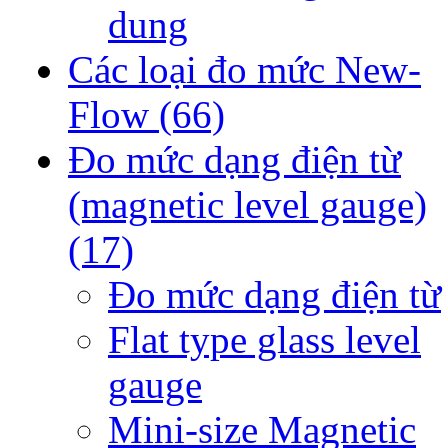
dung
Các loại đo mức New-
Flow
(66)
Đo mức dạng điện từ
(magnetic level gauge)
(17)
Đo mức dạng điện từ
Flat type glass level
gauge
Mini-size Magnetic