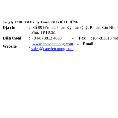
Công ty TNHH TM DV Kỹ Thuật CAO VIỆT CƯỜNG
Địa chỉ
:
Số 89 hẽm 249 Tân Kỳ Tân Quý, P. Tân Sơn Nhì,
Phú, TP HCM
Điện thoại
:
(84-8) 3813 4680 -
Fax
: (84-8)3813 46
www.caovietcuong.com
-
Email
:
Website
:
sales@caovietcuong.com