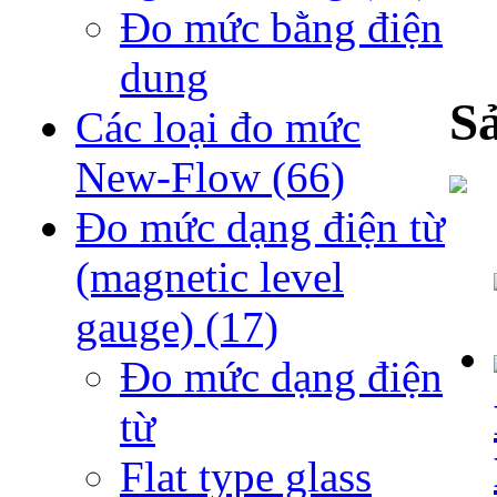
Đo mức bằng điện
dung
S
Các loại đo mức
New-Flow
(66)
Đo mức dạng điện từ
(magnetic level
gauge)
(17)
Đo mức dạng điện
từ
Flat type glass