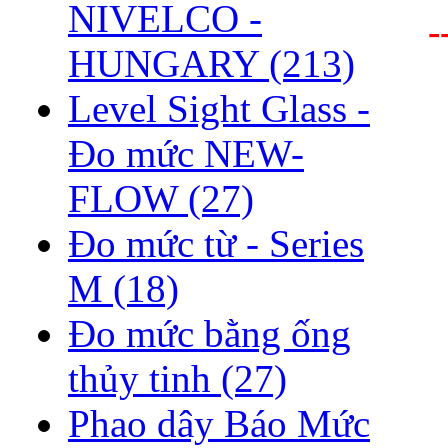
NIVELCO -
-
HUNGARY
(213)
Level Sight Glass -
Đo mức NEW-
FLOW
(27)
Đo mức từ - Series
M
(18)
Đo mức bằng ống
thủy tinh
(27)
Phao dây Báo Mức