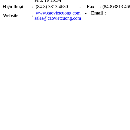
Phú, TP HCM
Điện thoại
:
(84-8) 3813 4680 -
Fax
: (84-8)3813 46
www.caovietcuong.com
-
Email
:
Website
:
sales@caovietcuong.com