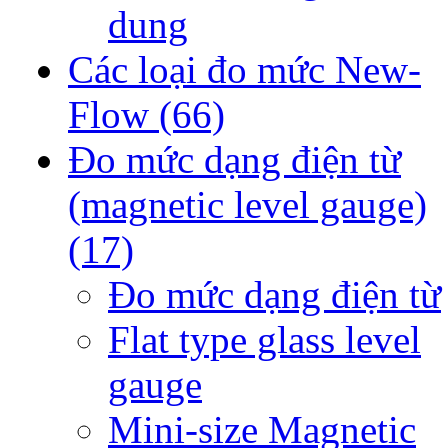
dung
Các loại đo mức New-
Flow
(66)
Đo mức dạng điện từ
(magnetic level gauge)
(17)
Đo mức dạng điện từ
Flat type glass level
gauge
Mini-size Magnetic