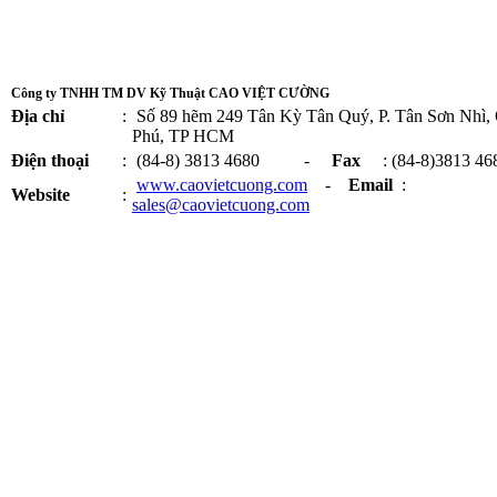
Công ty TNHH TM DV Kỹ Thuật CAO VIỆT CƯỜNG
Địa chỉ
:
Số 89 hẽm 249 Tân Kỳ Tân Quý, P. Tân Sơn Nhì,
Phú, TP HCM
Điện thoại
:
(84-8) 3813 4680 -
Fax
: (84-8)3813 46
www.caovietcuong.com
-
Email
:
Website
:
sales@caovietcuong.com