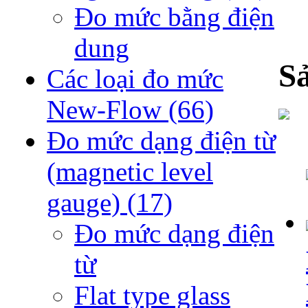
Đo mức bằng điện
dung
S
Các loại đo mức
New-Flow
(66)
Đo mức dạng điện từ
(magnetic level
gauge)
(17)
Đo mức dạng điện
từ
Flat type glass